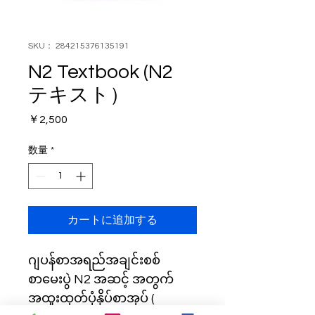
SKU： 284215376135191
N2 Textbook (N2
テキスト）
価
￥2,500
格
数量
*
カートに追加する
ဂျပန်စာအရည်အချင်းစစ်
စာမေးပွဲ N2 အဆင့် အတွက်
အထူးထုတ်ပုံနှိပ်စာအုပ် ( 