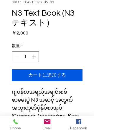
SKU： 364215376135199
N3 Text Book (N3
テキスト）
価
￥2,000
格
数量
*
カートに追加する
ဂျပန်စာအရည်အချင်းစစ်
စာမေးပွဲ N3 အဆင့် အတွက်
အထူးထုတ်ပုံနှိပ်စာအုပ် 
(Grammer, Vocabulary, Kanji, 
Reading , Listening ( CD ) တို့
Phone
Email
Facebook
ပါဝင် ပါသည် )