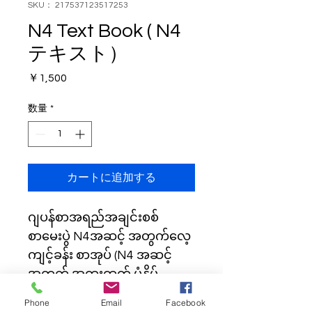
SKU： 217537123517253
N4 Text Book ( N4
テキスト）
価
￥1,500
格
数量
*
カートに追加する
ဂျပန်စာအရည်အချင်းစစ်
စာမေးပွဲ N4အဆင့် အတွက်လေ့
ကျင့်ခန်း စာအုပ် (N4 အဆင့်
အတွက် အထူးထုတ် ပုံနှိပ် 
စာအုပ်နှင့်တွဲဖက်၍ လေ့ကျင့်
Phone
Email
Facebook
နိုင်သည် )