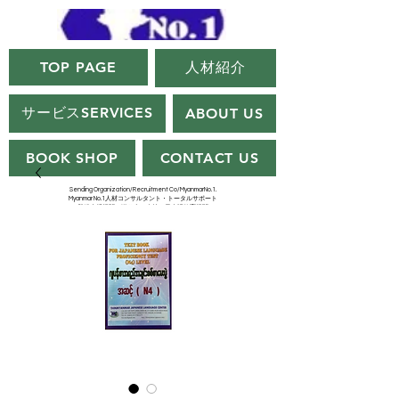
TOP PAGE
人材紹介
サービスSERVICES
ABOUT US
BOOK SHOP
CONTACT US
Sending Organization/Recruitment Co/MyanmarNo.1.
Myanmar No.1人材コンサルタント・トータルサポート
（登録支援機関・送り出し会社・日本語教育機関）
Myanmar No.1.Agency